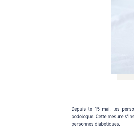
Hacklink
Hacklink
Hacklink
Hacklink
Hacklink
unblocked games
Hacklink Panel
Hacklink Panel
sapanca escort
Depuis le 15 mai, les pers
unblocked games
podologue. Cette mesure s’insc
personnes diabétiques.
Hacklink Panel