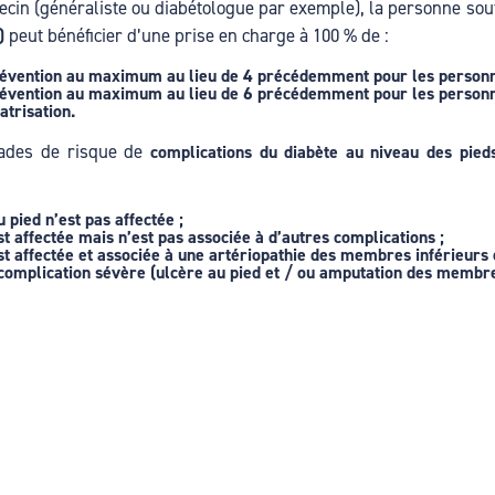
cin (généraliste ou diabétologue par exemple), la personne souf
peut bénéficier d’une prise en charge à 100 % de :
)
révention au maximum au lieu de 4 précédemment pour les personne
révention au maximum au lieu de 6 précédemment pour les personn
atrisation.
rades de risque de
complications du diabète au niveau des pied
u pied n’est pas affectée ;
est affectée mais n’est pas associée à d’autres complications ;
 est affectée et associée à une artériopathie des membres inférieurs
complication sévère (ulcère au pied et / ou amputation des membre