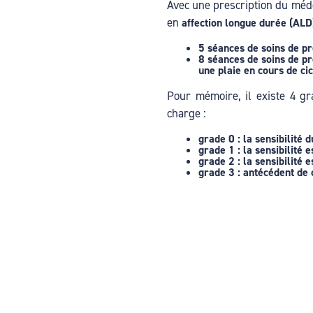
Avec une prescription du méde
Hacklink
en
affection longue durée (ALD
Hacklink
5 séances de soins de p
8 séances de soins de p
Hacklink panel
une plaie en cours de cic
Pour mémoire, il existe 4 g
Hacklink satın al
charge :
Hacklink Panel
grade 0 : la sensibilité d
grade 1 : la sensibilité 
Hacklink
grade 2 : la sensibilité
grade 3 : antécédent de 
Hacklink panel
Masal oku
Hacklink panel
Hacklink panel
Illuminati