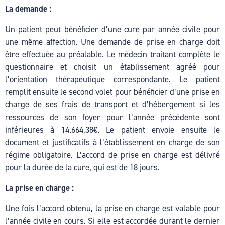
La demande :
Hacklink panel
Un patient peut bénéficier d’une cure par année civile pour
Hacklink panel
une même affection. Une demande de prise en charge doit
Hacklink panel
être effectuée au préalable. Le médecin traitant complète le
questionnaire et choisit un établissement agréé pour
Hacklink panel
l’orientation thérapeutique correspondante. Le patient
remplit ensuite le second volet pour bénéficier d’une prise en
Hacklink panel
charge de ses frais de transport et d’hébergement si les
Hacklink panel
ressources de son foyer pour l’année précédente sont
inférieures à 14.664,38€. Le patient envoie ensuite le
Hacklink panel
document et justificatifs à l’établissement en charge de son
Hacklink panel
régime obligatoire. L’accord de prise en charge est délivré
pour la durée de la cure, qui est de 18 jours.
Hacklink panel
La prise en charge :
Hacklink panel
Une fois l’accord obtenu, la prise en charge est valable pour
Hacklink panel
l’année civile en cours. Si elle est accordée durant le dernier