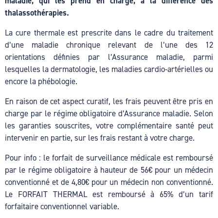
maladie, qui les prend en charge, à la différence des
Hacklink
thalassothérapies.
Hacklink
La cure thermale est prescrite dans le cadre du traitement
d’une maladie chronique relevant de l’une des 12
Hacklink panel
orientations définies par l’Assurance maladie, parmi
Hacklink satın al
lesquelles la dermatologie, les maladies cardio-artérielles ou
encore la phébologie.
Hacklink Panel
En raison de cet aspect curatif, les frais peuvent être pris en
Hacklink
charge par le régime obligatoire d’Assurance maladie. Selon
les garanties souscrites, votre complémentaire santé peut
Hacklink panel
intervenir en partie, sur les frais restant à votre charge.
Masal oku
Pour info : le forfait de surveillance médicale est remboursé
Hacklink panel
par le régime obligatoire à hauteur de 56€ pour un médecin
conventionné et de 4,80€ pour un médecin non conventionné.
Hacklink panel
Le FORFAIT THERMAL est remboursé à 65% d’un tarif
forfaitaire conventionnel variable.
Illuminati