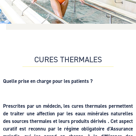
Hacklink
Hacklink
Hacklink
Hacklink
Hacklink
CURES THERMALES
unblocked games
Hacklink Panel
Quelle prise en charge pour les patients ?
Hacklink Panel
sapanca escort
Prescrites par un médecin, les cures thermales permettent
de traiter une affection par les eaux minérales naturelles
unblocked games
des sources thermales et leurs produits dérivés . Cet aspect
curatif est reconnu par le régime obligatoire d’Assurance
Hacklink Panel