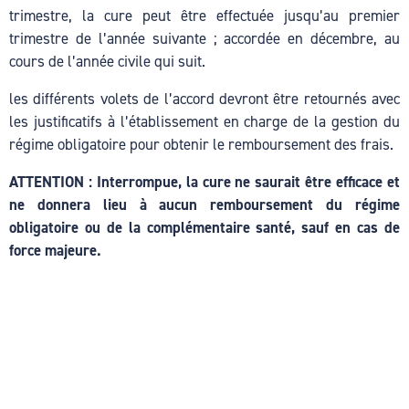
trimestre, la cure peut être effectuée jusqu’au premier
Hacklink panel
trimestre de l’année suivante ; accordée en décembre, au
Hacklink panel
cours de l’année civile qui suit.
Hacklink panel
les différents volets de l’accord devront être retournés avec
les justificatifs à l’établissement en charge de la gestion du
Hacklink panel
régime obligatoire pour obtenir le remboursement des frais.
Hacklink panel
ATTENTION : Interrompue, la cure ne saurait être efficace et
ne donnera lieu à aucun remboursement du régime
Hacklink panel
obligatoire ou de la complémentaire santé, sauf en cas de
Hacklink panel
force majeure.
Hacklink panel
Hacklink panel
Hacklink panel
Hacklink panel